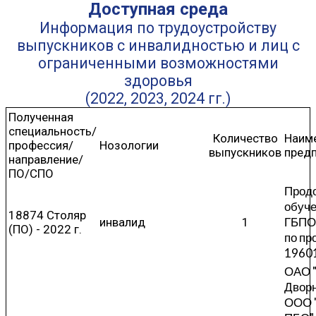
Д
оступная среда
Информация по трудоустройству
выпускников с инвалидностью и лиц с
ограниченными возможностями
здоровья
(2022, 2023, 2024 гг.)
Полученная
специальность/
Количество
Наим
профессия/
Нозологии
выпускников
пред
направление/
ПО/СПО
Прод
обуче
18874 Столяр
ГБПО
инвалид
1
(ПО) - 2022 г.
по п
1960
ОАО "
Двор
ООО 