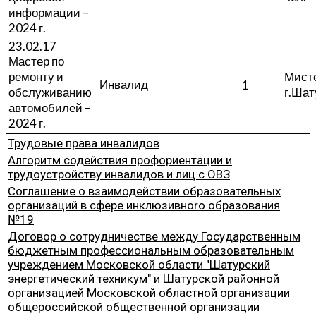
информации –
2024 г.
23.02.17
Мастер по
ремонту и
Мист
Инвалид
1
обслуживанию
г.Шат
автомобилей –
2024 г.
Трудовые права инвалидов
Алгоритм содействия профориентации и
трудоустройству инвалидов и лиц с ОВЗ
Соглашение о взаимодействии образовательных
организаций в сфере инклюзивноrо образования
№19
Договор о сотрудничестве между Государственным
бюджетным профессиональным образовательным
учреждением Московской области "Шатурский
энергетический техникум" и Шатурской районной
организацией Московской областной организации
общероссийской общественной организации