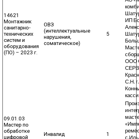
комби
Шатур
14621
ИП Б
Монтажник
ОВЗ
Алекс
санитарно-
(интеллектуальные
Шатур
технических
5
нарушения,
систем и
Боль
соматическое)
оборудования
Масте
(ПО) – 2023 г.
сборщ
ООО 
СЕР
Крас
С.Н. г
Конны
касси
Произ
инте
маст
09.01.03
«Имп
Мастер по
ремё
обработке
Инвалид
1
цифровой
с.Иль