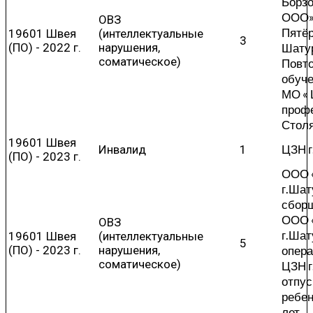
Борзо
ООО» 
ОВЗ
Пятёр
19601 Швея
(интеллектуальные
3
(ПО) - 2022 г.
нарушения,
Шату
соматическое)
Повт
обуч
МО « 
проф
Стол
19601 Швея
ЦЗН г
Инвалид
1
(ПО) - 2023 г.
ООО 
г.Шат
сбор
ООО 
ОВЗ
г.Шат
19601 Швея
(интеллектуальные
5
(ПО) - 2023 г.
нарушения,
опера
соматическое)
ЦЗН 
отпус
ребен
лет