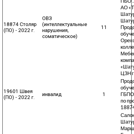
ПБО".
АО «Т
Шатур
ОВЗ
Шатур
18874 Столяр
(интеллектуальные
Прод
11
(ПО) - 2022 г.
нарушения,
обуч
соматическое)
Орехо
колл
Мебе
комп
«Шат
ЦЗН г
Прод
обуче
19601 Швея
ГБПО
инвалид
1
(ПО) - 2022 г.
по п
1887
Салон
Шатур
Марш