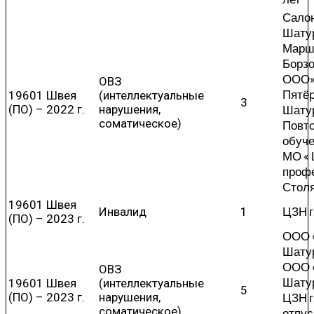
Салон
Шатур
Марш
Борзов
ООО» 
ОВЗ
Пятёр
19601 Швея
(интеллектуальные
3
(ПО) – 2022 г.
нарушения,
Шату
соматическое)
Повт
обуч
МО « 
проф
Стол
19601 Швея
ЦЗН г
Инвалид
1
(ПО) – 2023 г.
ООО «
Шатур
ООО 
ОВЗ
Шатур
19601 Швея
(интеллектуальные
5
(ПО) – 2023 г.
нарушения,
ЦЗН г
соматическое)
отпус