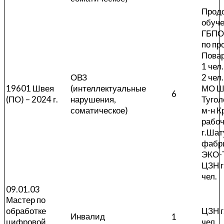
Прод
обуче
ГБПО
по п
Повар
1 чел.
ОВЗ
2 чел
19601 Швея
(интеллектуальные
МО 
6
(ПО) – 2024 г.
нарушения,
Тугол
соматическое)
м-н К
рабо
г.Шат
фабр
ЭКО-
ЦЗН г
чел.
09.01.03
Мастер по
обработке
ЦЗН г
Инвалид
1
цифровой
чел.