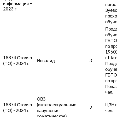
информации –
погос
2023 г.
Зуевс
прох
обуч
Прод
обуче
ГБПО
по п
1960
18874 Столяр
г.Шат
Инвалид
3
(ПО) - 2024 г.
Прод
обуче
ГБПО
по п
Повар
чел.
ОВЗ
18874 Столяр
(интеллектуальные
ЦЗН г
2
(ПО) - 2024 г.
нарушения,
чел.
соматическое)